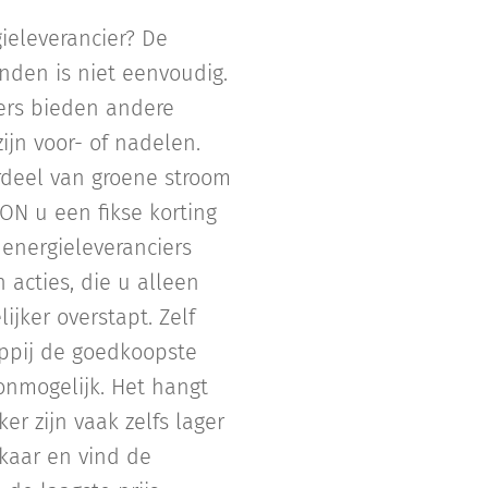
eleverancier? De
nden is niet eenvoudig.
iers bieden andere
jn voor- of nadelen.
rdeel van groene stroom
UON u een fikse korting
 energieleveranciers
cties, die u alleen
ijker overstapt. Zelf
ppij de goedkoopste
 onmogelijk. Het hangt
r zijn vaak zelfs lager
lkaar en vind de