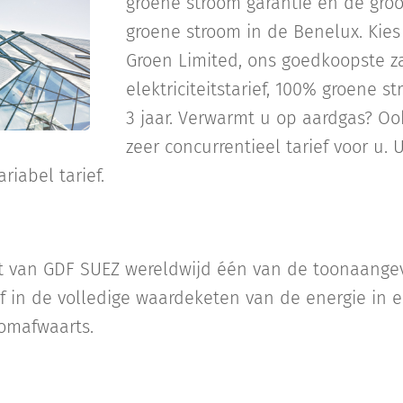
groene stroom garantie en de gro
groene stroom in de Benelux. Kie
Groen Limited, ons goedkoopste za
elektriciteitstarief, 100% groene st
3 jaar. Verwarmt u op aardgas? Oo
zeer concurrentieel tarief voor u. 
riabel tarief.
it van GDF SUEZ wereldwijd één van de toonaang
f in de volledige waardeketen van de energie in el
oomafwaarts.