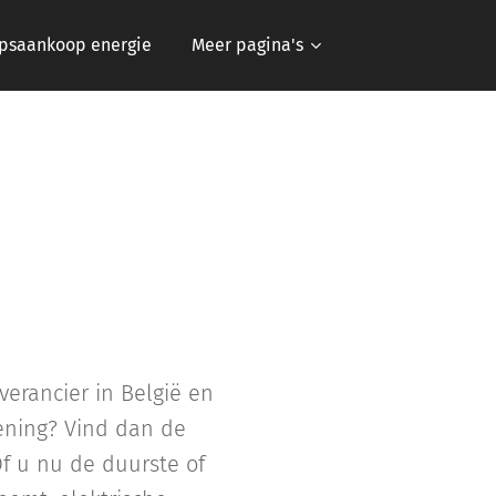
psaankoop energie
Meer pagina's
erancier in België en
ening? Vind dan de
Of u nu de duurste of