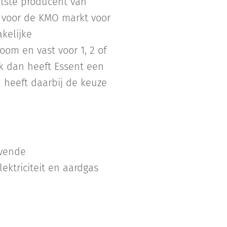
otste producent van
s voor de KMO markt voor
kelijke
room en vast voor 1, 2 of
k dan heeft Essent een
U heeft daarbij de keuze
evende
ektriciteit en aardgas