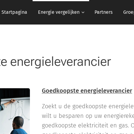
Startpagina
Energie vergelijken
Partners
Groe
 energieleverancier
Goedkoopste energieleverancier
Zoekt u de goedkoopste energielev
wilt u besparen op uw energierek
goedkoopste elektriciteit en gas. 