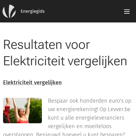
Energiegids
Resultaten voor
Elektriciteit vergelijken
Elektriciteit vergelijken
Bespaar ook honderden euro's op
uw energierekening! Op Levver.be
kunt u alle energieleveranciers
vergelijken en moeiteloos
overstappen. Benieuwd hoeveel u kunt besparen?